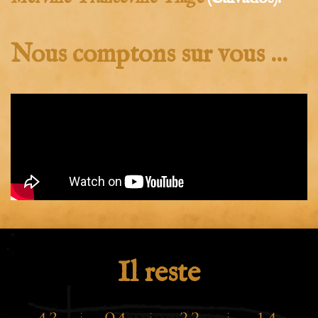
Nous comptons sur vous ...
Il reste
4
2
0
4
3
3
1
3
:
:
: