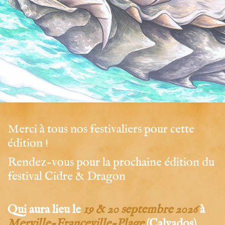
Merci à tous nos festivaliers pour cette
édition !
Rendez-vous pour la prochaine édition du
festival Cidre & Dragon
Qui aura lieu le
19 & 20 septembre 2026
à
Merville-Franceville-Plage
(Calvados).