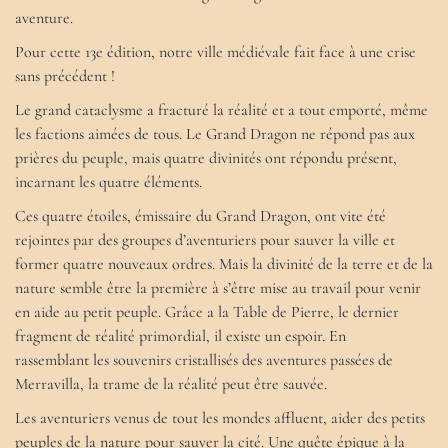
aventure.
Pour cette 13e édition, notre ville médiévale fait face à une crise
sans précédent !
Le grand cataclysme a fracturé la réalité et a tout emporté, même
les factions aimées de tous. Le Grand Dragon ne répond pas aux
prières du peuple, mais quatre divinités ont répondu présent,
incarnant les quatre éléments.
Ces quatre étoiles, émissaire du Grand Dragon, ont vite été
rejointes par des groupes d’aventuriers pour sauver la ville et
former quatre nouveaux ordres. Mais la divinité de la terre et de la
nature semble être la première à s’être mise au travail pour venir
en aide au petit peuple. Grâce a la Table de Pierre, le dernier
fragment de réalité primordial, il existe un espoir. En
rassemblant les souvenirs cristallisés des aventures passées de
Merravilla, la trame de la réalité peut être sauvée.
Les aventuriers venus de tout les mondes affluent, aider des petits
peuples de la nature pour sauver la cité. Une quête épique à la