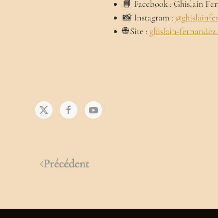
📘 Facebook : Ghislain Fe
📸 Instagram :
@ghislainfe
🌐 Site :
ghislain-fernandez.
Précédent