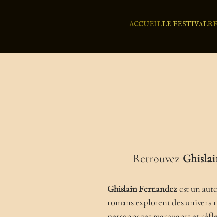
ACCUEIL
LE FESTIVAL
R
Retrouvez
Ghislai
Ghislain Fernandez
est un aute
romans explorent des univers r
personnages marquants et réfle