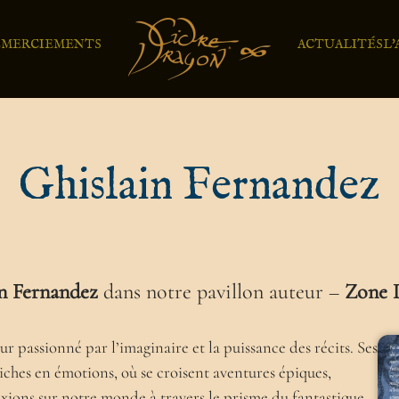
EMERCIEMENTS
ACTUALITÉS
L
Ghislain Fernandez
n Fernandez
dans notre pavillon auteur –
Zone 
ur passionné par l’imaginaire et la puissance des récits. Ses
iches en émotions, où se croisent aventures épiques,
xions sur notre monde à travers le prisme du fantastique